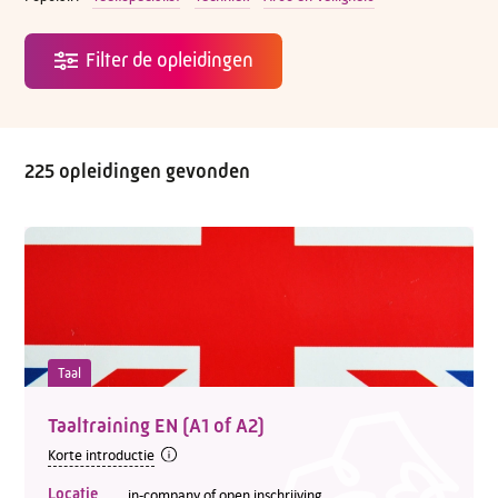
225 opleidingen gevonden
Taal
Taaltraining EN (A1 of A2)
Korte introductie
Locatie
in-company of open inschrijving