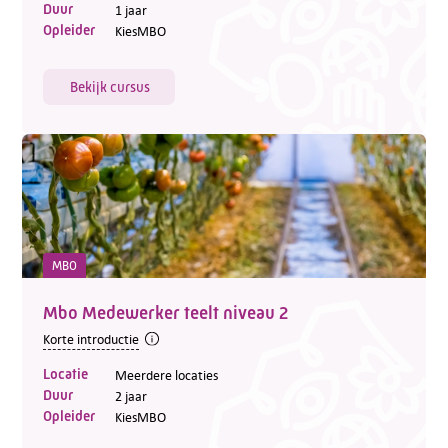
Duur
1 jaar
Opleider
KiesMBO
Bekijk cursus
MBO
Mbo Medewerker teelt niveau 2
Korte introductie
Locatie
Meerdere locaties
Duur
2 jaar
Opleider
KiesMBO