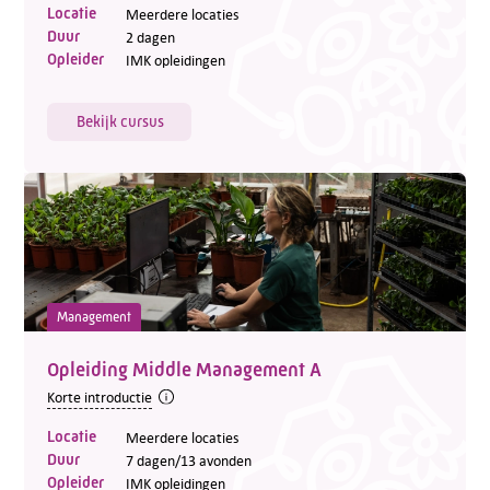
Locatie
Meerdere locaties
Duur
2 dagen
Opleider
IMK opleidingen
Bekijk cursus
Management
Opleiding Middle Management A
Korte introductie
Locatie
Meerdere locaties
Duur
7 dagen/13 avonden
Opleider
IMK opleidingen