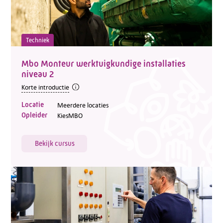
Techniek
Mbo Monteur werktuigkundige installaties
niveau 2
Korte introductie
Locatie
Meerdere locaties
Opleider
KiesMBO
Bekijk cursus