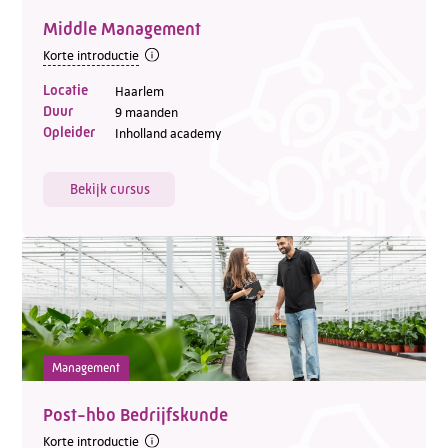
Middle Management
Korte introductie
Locatie
Haarlem
Telefoon:
088 - 329 20 70
Duur
9 maanden
E-mail:
info@kasgroeit.nl
Opleider
Inholland academy
Bekijk cursus
Adviesgesprek
Contactformulier
Management
Post-hbo Bedrijfskunde
Korte introductie