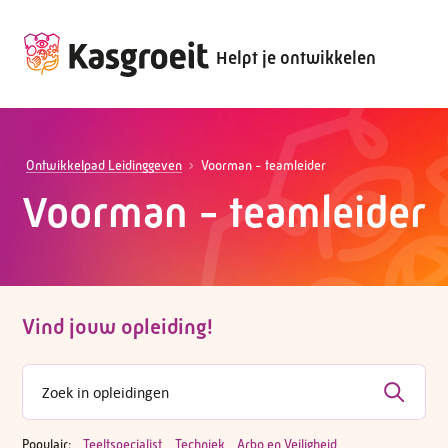
Helpt je ontwikkelen
Ontwikkelpad Leidinggeven
Voorman - teamleider
Voorman - teamleider
Vind jouw opleiding!
Populair:
Teeltspecialist
Techniek
Arbo en Veiligheid