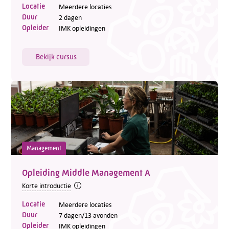
Locatie
Meerdere locaties
Duur
2 dagen
Opleider
IMK opleidingen
Bekijk cursus
Management
Opleiding Middle Management A
Korte introductie
Locatie
Meerdere locaties
Duur
7 dagen/13 avonden
Opleider
IMK opleidingen