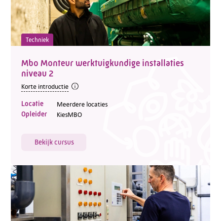
Techniek
Mbo Monteur werktuigkundige installaties
niveau 2
Korte introductie
Locatie
Meerdere locaties
Opleider
KiesMBO
Bekijk cursus