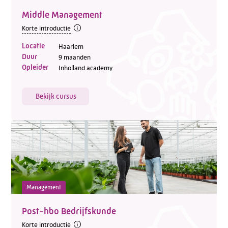
Middle Management
Korte introductie
Locatie
Haarlem
Telefoon:
088 - 329 20 70
Duur
9 maanden
E-mail:
info@kasgroeit.nl
Opleider
Inholland academy
Bekijk cursus
Adviesgesprek
Contactformulier
Management
Post-hbo Bedrijfskunde
Korte introductie