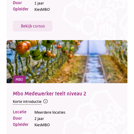
Duur
1 jaar
Opleider
KiesMBO
Bekijk cursus
MBO
Mbo Medewerker teelt niveau 2
Korte introductie
Locatie
Meerdere locaties
Duur
2 jaar
Opleider
KiesMBO