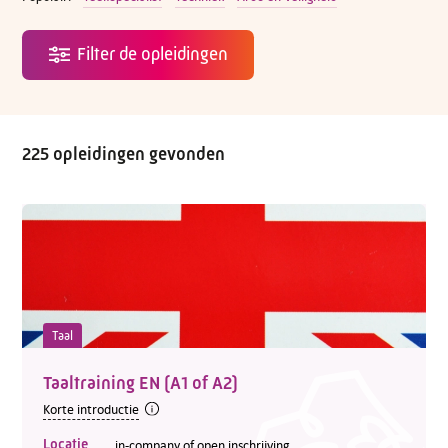
225 opleidingen gevonden
Taal
Taaltraining EN (A1 of A2)
Korte introductie
Locatie
in-company of open inschrijving