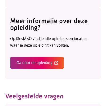
Meer informatie over deze
opleiding?
Op KiesMBO vind je alle opleiders en locaties
waar je deze opleiding kan volgen.
Ga naar de opleiding
Veelgestelde vragen
Telefoon:
088 - 329 20 70
E-mail:
info@kasgroeit.nl