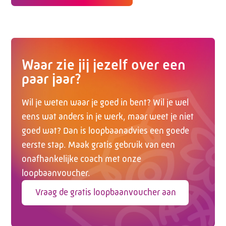
Waar zie jij jezelf over een
paar jaar?
Wil je weten waar je goed in bent? Wil je wel
eens wat anders in je werk, maar weet je niet
goed wat? Dan is loopbaanadvies een goede
eerste stap. Maak gratis gebruik van een
onafhankelijke coach met onze
loopbaanvoucher.
Vraag de gratis loopbaanvoucher aan