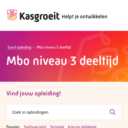
Helpt je ontwikkelen
Soort opleiding
Mbo niveau 3 deeltijd
Mbo niveau 3 deeltijd
Vind jouw opleiding!
Populair:
Teeltspecialist
Techniek
Arbo en Veiligheid