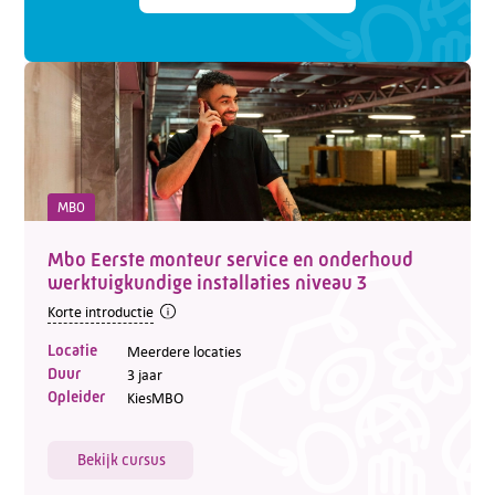
Telefoon:
088 - 329 20 70
MBO
E-mail:
info@kasgroeit.nl
Mbo Eerste monteur service en onderhoud
werktuigkundige installaties niveau 3
Adviesgesprek
Korte introductie
Locatie
Meerdere locaties
Duur
3 jaar
Contactformulier
Opleider
KiesMBO
Bekijk cursus