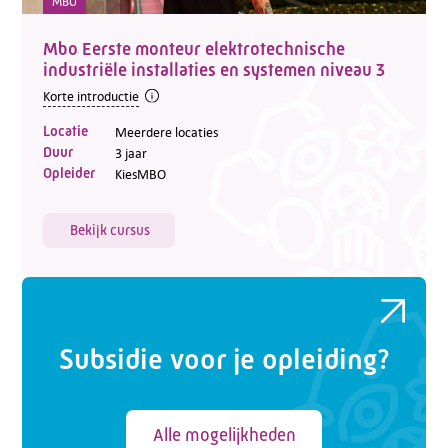
MBO
Mbo Eerste monteur elektrotechnische
industriële installaties en systemen niveau 3
Korte introductie
Locatie
Meerdere locaties
Duur
3 jaar
Opleider
KiesMBO
Bekijk cursus
Subsidie voor je opleiding?
Alle mogelijkheden