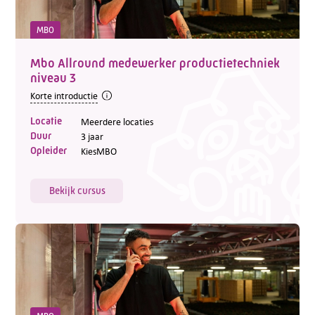
MBO
Mbo Allround medewerker productietechniek
niveau 3
Korte introductie
Locatie
Meerdere locaties
Duur
3 jaar
Opleider
KiesMBO
Bekijk cursus