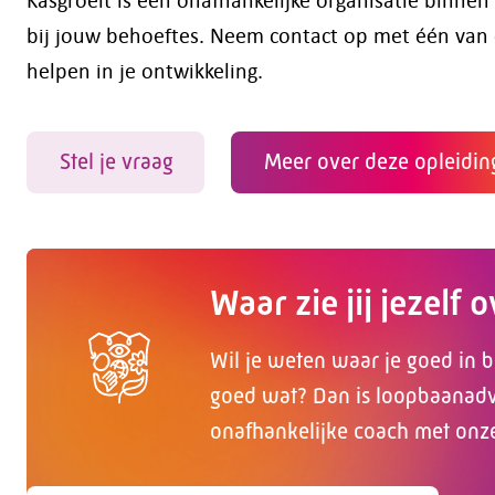
bij jouw behoeftes. Neem contact op met één van o
helpen in je ontwikkeling.
Stel je vraag
Meer over deze opleidin
Waar zie jij jezelf 
Wil je weten waar je goed in b
goed wat? Dan is loopbaanadvi
onafhankelijke coach met onz