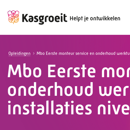
Helpt je ontwikkelen
Alles voor de werkgever
Alles voor de werknemer
Opleidingen
Mbo Eerste monteur service en onderhoud werktuig
Mbo Eerste mon
onderhoud wer
installaties niv