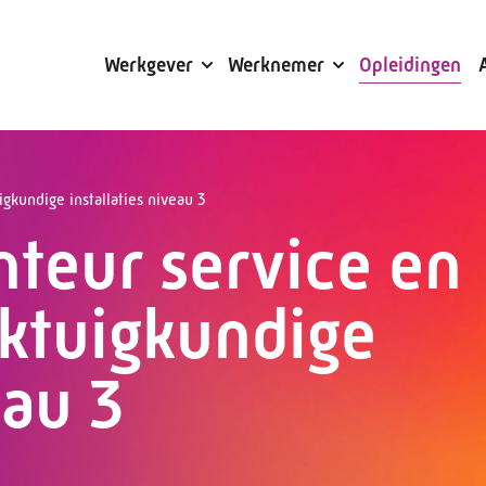
Subsidies
Werkgever
Werknemer
Opleidingen
kundige installaties niveau 3
teur service en
ktuigkundige
eau 3