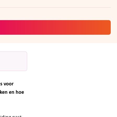
es voor
eken en hoe
iding past