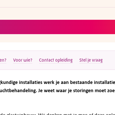
ten?
Voor wie?
Contact opleiding
Stel je vraag
undige installaties werk je aan bestaande installati
luchtbehandeling. Je weet waar je storingen moet zo
n de glastuinbouw. Wij denken met je mee of deze ople