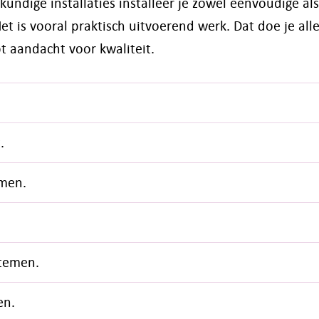
ndige installaties installeer je zowel eenvoudige als
et is vooral praktisch uitvoerend werk. Dat doe je al
t aandacht voor kwaliteit.
.
emen.
stemen.
en.