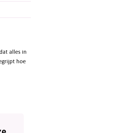
at alles in
egrijpt hoe
ze