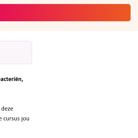
acteriën,
f deze
e cursus jou