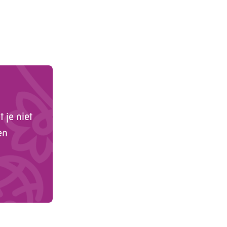
 je niet
en