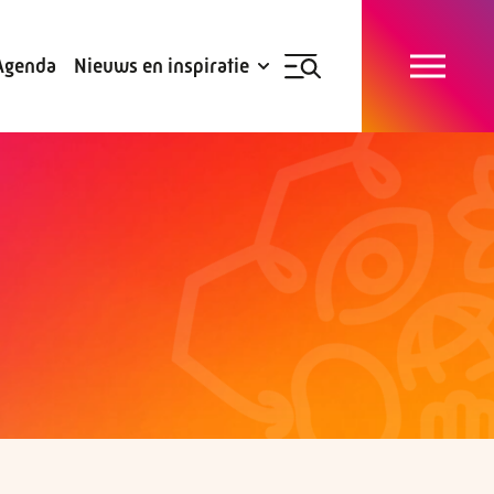
Blogs
Subsidies
Agenda
Nieuws en inspiratie
Nieuwsbrief