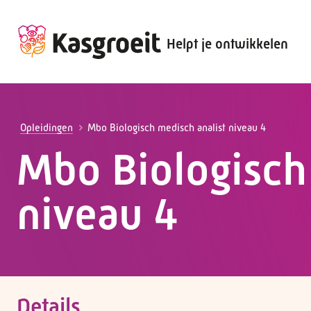
Helpt je ontwikkelen
Alles voor de werkgever
Alles voor de werknemer
Opleidingen
Mbo Biologisch medisch analist niveau 4
Mbo Biologisch
niveau 4
Details