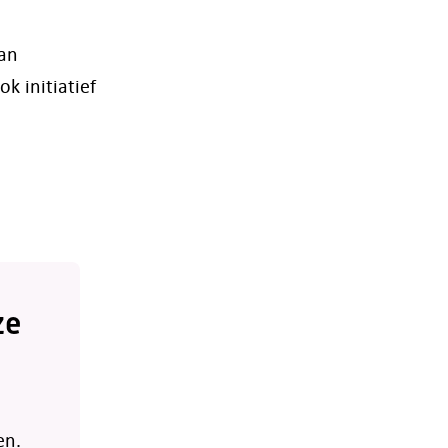
van
k initiatief
ze
en.