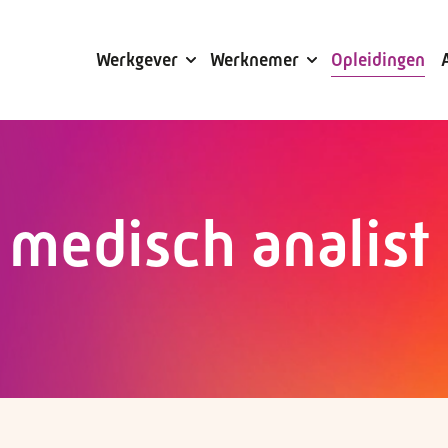
Subsidies
Werkgever
Werknemer
Opleidingen
 medisch analist