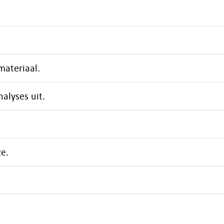
materiaal.
alyses uit.
e.