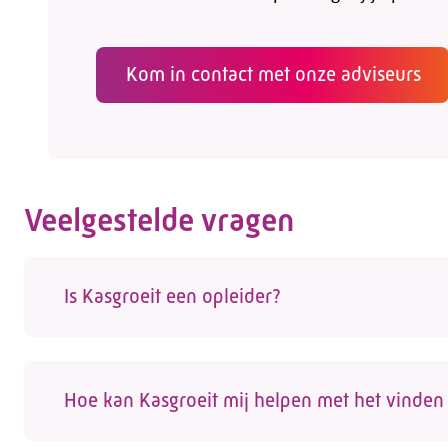
Kom in contact met onze adviseurs
Veelgestelde vragen
Is Kasgroeit een opleider?
Nee, Kasgroeit is geen opleider. We helpen w
vinden. Op onze site vind je een actueel over
Hoe kan Kasgroeit mij helpen met het vinden 
door externe opleiders worden aangeboden. 