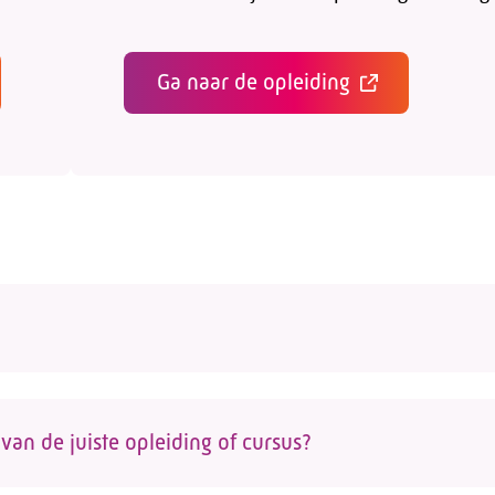
Ga naar de opleiding
erknemers en werkgevers wel de juiste opleiding te
zicht van opleidingen voor de glastuinbouwsector die
van de juiste opleiding of cursus?
Kijk voor een
actueel overzicht op de opleidingspagin