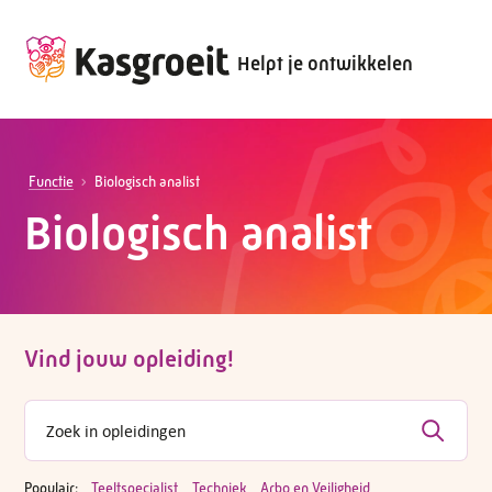
Helpt je ontwikkelen
Functie
Biologisch analist
Biologisch analist
Vind jouw opleiding!
Populair:
Teeltspecialist
Techniek
Arbo en Veiligheid