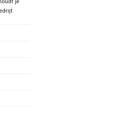
houdt je
drijf.