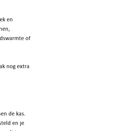
iek en
nen,
adswarmte of
ak nog extra
nen de kas.
steld en je