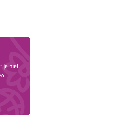
 je niet
en