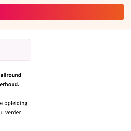
 allround
nderhoud.
e opleiding
ou verder