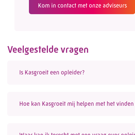
Kom in contact met onze adviseurs
Veelgestelde vragen
Is Kasgroeit een opleider?
Nee, Kasgroeit is geen opleider. We helpen w
vinden. Op onze site vind je een actueel over
Hoe kan Kasgroeit mij helpen met het vinden 
door externe opleiders worden aangeboden. 
Op de website vind je een actueel opleidings
glastuinbouw
. Een van onze adviseurs kan je 