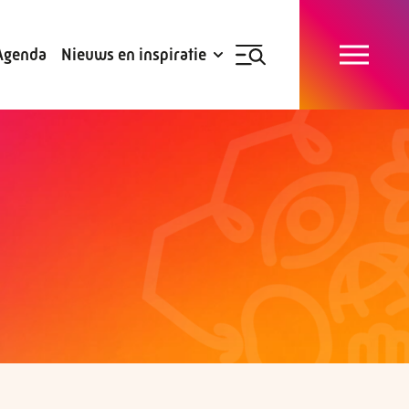
Blogs
Subsidies
Agenda
Nieuws en inspiratie
Nieuwsbrief