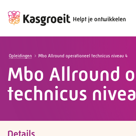
Helpt je ontwikkelen
Alles voor de werkgever
Alles voor de werknemer
Opleidingen
Mbo Allround operationeel technicus niveau 4
Mbo Allround o
technicus nive
Details