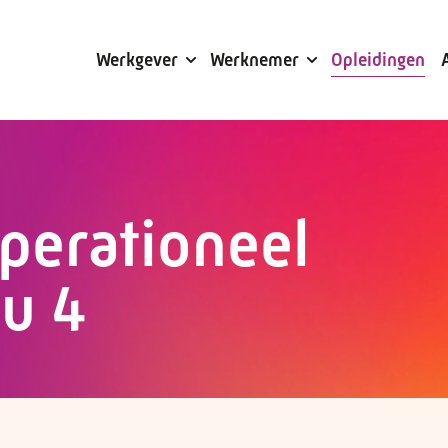
Subsidies
Werkgever
Werknemer
Opleidingen
perationeel
au 4