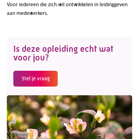
Voor iedereen die zich wil ontwikkelen in leidinggeven
aan medewerkers.
Is deze opleiding echt wat
voor jou?
Stel je vraag
Telefoon:
088 - 329 20 70
E-mail:
info@kasgroeit.nl
Adviesgesprek
Contactformulier