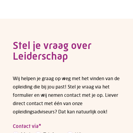
Voor veel cursussen en opleidingen kun je
subsidie aanvragen bij fonds Colland
Arbeidsmarkt. Een overzicht van de regelingen
die op dit moment gelden vind je op de pagina
van
subsidies voor opleidingen en cursussen
.
Stel je vraag over
Leiderschap
Heb je vragen over subsidiemogelijkheden,
neem dan
contact
met ons op.
Wij helpen je graag op weg met het vinden van de
opleiding die bij jou past! Stel je vraag via het
formulier en wij nemen contact met je op. Liever
direct contact met één van onze
opleidingsadviseurs? Dat kan natuurlijk ook!
Contact via
*