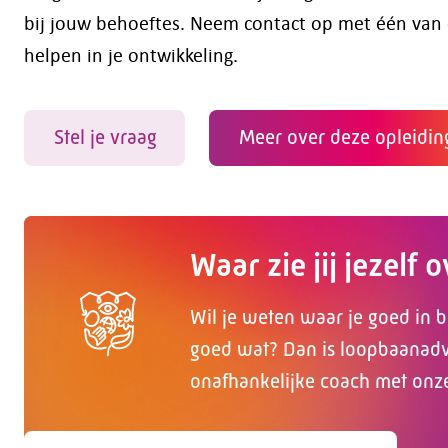
bij jouw behoeftes. Neem contact op met één van o
helpen in je ontwikkeling.
Stel je vraag
Meer over deze opleidin
Waar zie jij jezelf 
Wil je weten waar je goed in b
goed wat? Dan is loopbaanadvi
onafhankelijke coach met onz