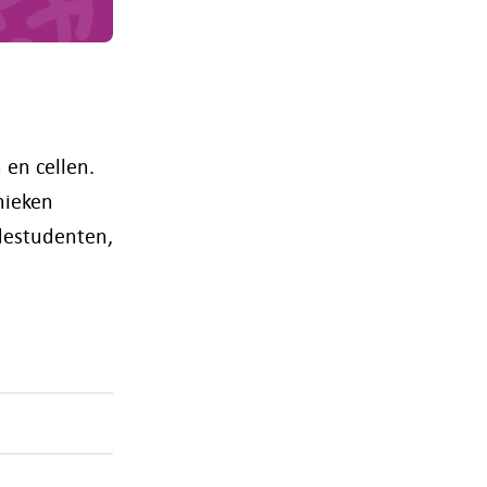
 en cellen.
nieken
edestudenten,