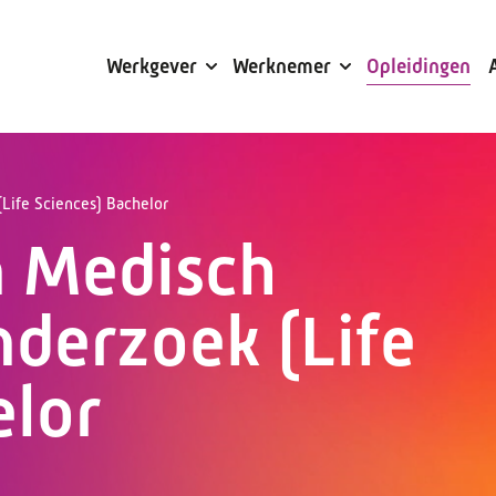
Subsidies
Werkgever
Werknemer
Opleidingen
Life Sciences) Bachelor
n Medisch
derzoek (Life
elor