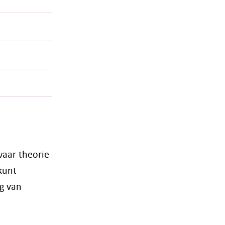
waar theorie
 kunt
ng van