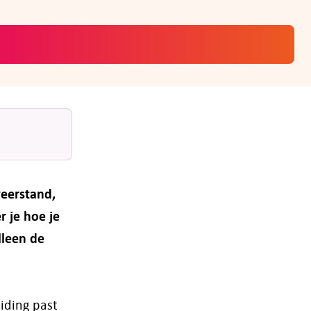
weerstand,
r je hoe je
lleen de
iding past