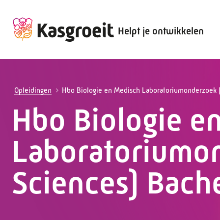
Helpt je ontwikkelen
Alles voor de werkgever
Alles voor de werknemer
Opleidingen
Hbo Biologie en Medisch Laboratoriumonderzoek (
Hbo Biologie e
Laboratoriumon
Sciences) Bach