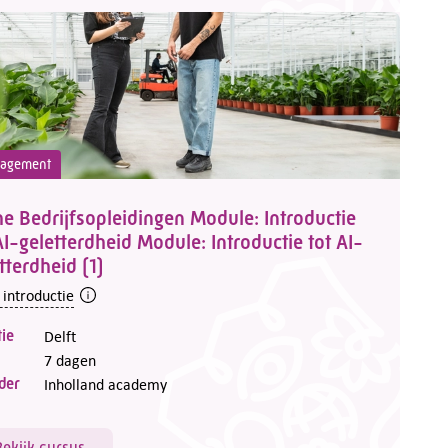
agement
 Bedrijfsopleidingen Module: Introductie
AI-geletterdheid Module: Introductie tot AI-
tterdheid (1)
 introductie
ie
Delft
7 dagen
der
Inholland academy
Bekijk cursus