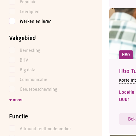
Populair
Leerlijnen
Werken en leren
Vakgebied
Bemesting
HBO
BHV
Big data
Hbo T
Communicatie
Korte in
Gewasbescherming
Locatie
Duur
Functie
Bek
Allround teeltmedewerker