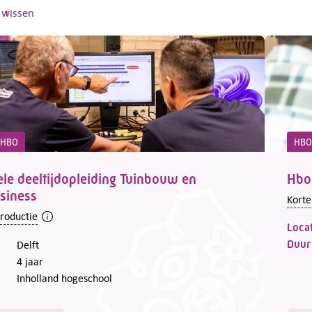
s wissen
d HBO
HBO
ele deeltijdopleiding Tuinbouw en
Hbo
siness
Korte
troductie
Locat
Duur
Delft
4 jaar
Inholland hogeschool