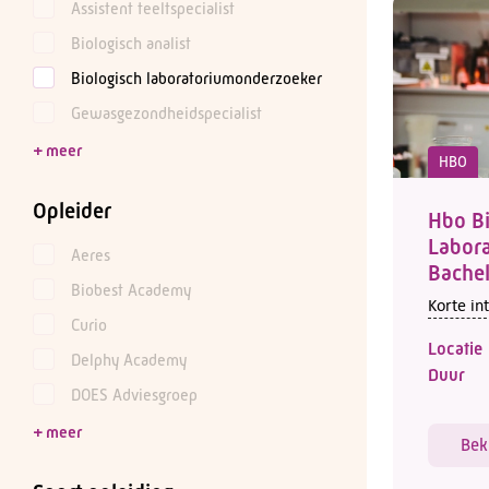
Assistent teeltspecialist
Biologisch analist
Biologisch laboratoriumonderzoeker
Gewasgezondheidspecialist
HBO
Opleider
Hbo Bi
Labora
Aeres
Bache
Biobest Academy
Korte in
Curio
Locatie
Delphy Academy
Duur
DOES Adviesgroep
Bek