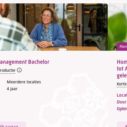
Man
anagement Bachelor
Home
tot 
troductie
gele
Meerdere locaties
Korte
4 jaar
Locat
Duur
Oplei
ijk cursus