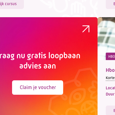
ijk cursus
raag nu gratis loopbaan
HBO
advies aan
Hbo 
Korte
Claim je voucher
Locat
Duur