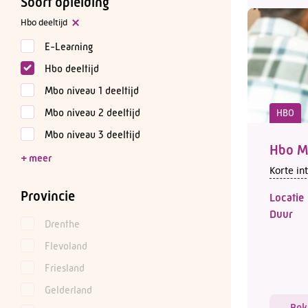
Soort opleiding
Hbo deeltijd
E-Learning
Hbo deeltijd
Mbo niveau 1 deeltijd
Mbo niveau 2 deeltijd
HBO
Mbo niveau 3 deeltijd
Hbo M
Korte in
Provincie
Locatie
Duur
Drenthe
Flevoland
Friesland
Gelderland
Bek