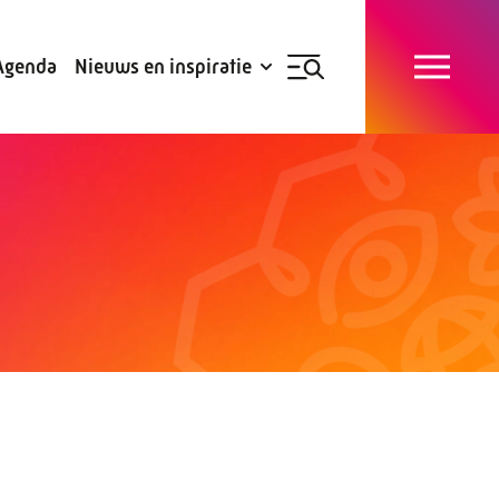
Blogs
Subsidies
Agenda
Nieuws en inspiratie
Nieuwsbrief