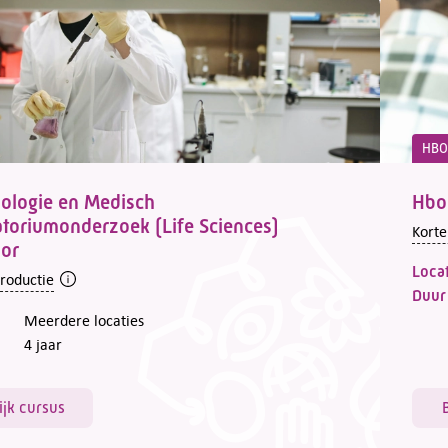
HBO
ologie en Medisch
Hbo
toriumonderzoek (Life Sciences)
Korte
lor
Locat
troductie
Duur
Meerdere locaties
4 jaar
ijk cursus