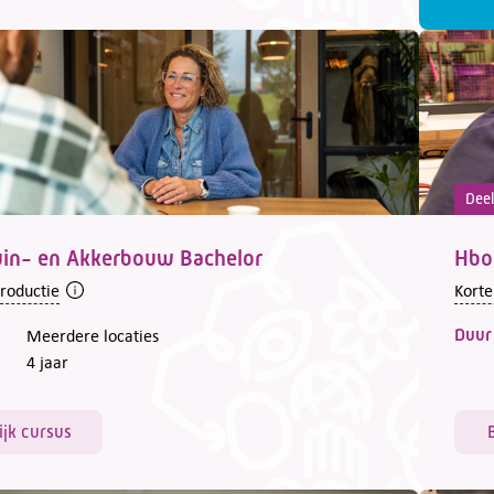
Deel
uin- en Akkerbouw Bachelor
Hbo
troductie
Korte
Duur
Meerdere locaties
4 jaar
ijk cursus