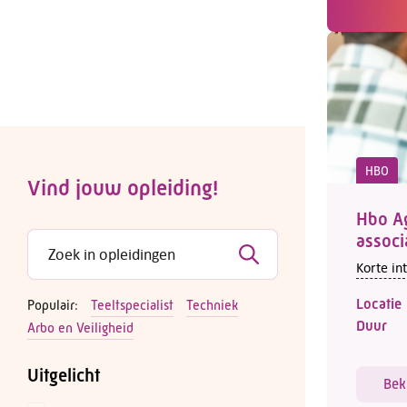
HBO
Vind jouw opleiding!
Hbo A
associ
Korte in
Locatie
Populair:
Teeltspecialist
Techniek
Duur
Arbo en Veiligheid
Uitgelicht
Bek