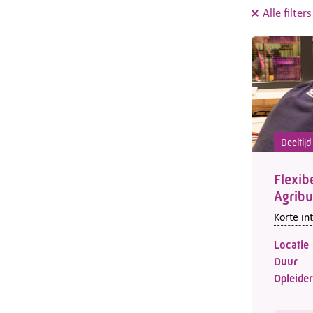
Alle filter
Deeltij
Flexib
Agribu
Korte in
Locatie
Duur
Opleider