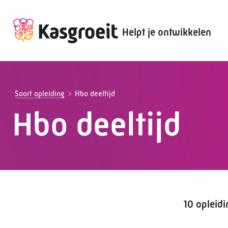
Helpt je ontwikkelen
Alles voor de werkgever
Alles voor de werknemer
Soort opleiding
Hbo deeltijd
Hbo deeltijd
10 opleid