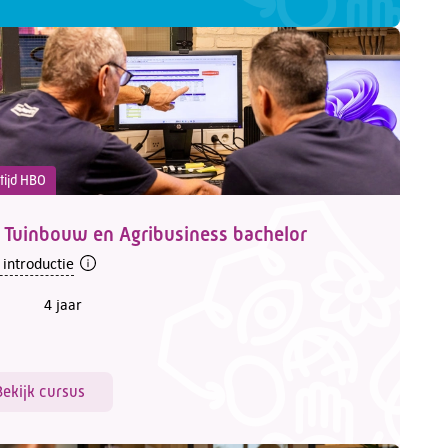
tijd HBO
 Tuinbouw en Agribusiness bachelor
 introductie
4 jaar
Bekijk cursus