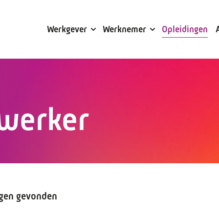
Subsidies
Werkgever
Werknemer
Opleidingen
werker
ngen gevonden