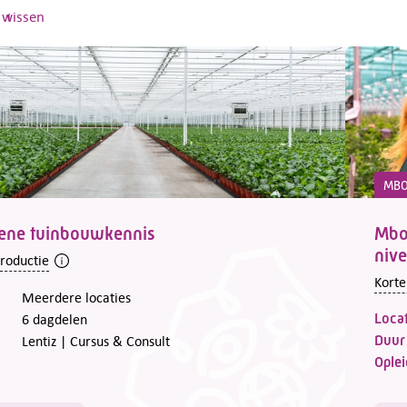
s wissen
MB
ene tuinbouwkennis
Mbo 
nive
troductie
Korte
Meerdere locaties
Locat
6 dagdelen
Duur
Lentiz | Cursus & Consult
Oplei