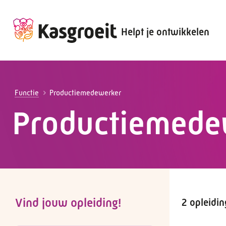
Helpt je ontwikkelen
Alles voor de werkgever
Alles voor de werknemer
Functie
Productiemedewerker
Productiemede
Vind jouw opleiding!
2 opleidi