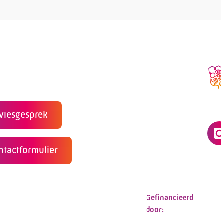
viesgesprek
ntactformulier
Telefoon:
088 - 3
E-mail:
info@ka
Gefinancieerd
door: