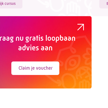
ijk cursus
raag nu gratis loopbaan
advies aan
Claim je voucher