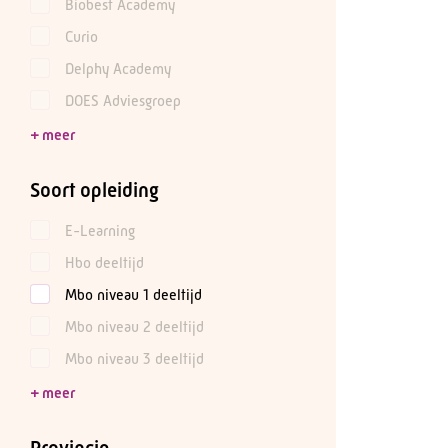
Biobest Academy
Curio
Delphy Academy
DOES Adviesgroep
Soort opleiding
E-Learning
Hbo deeltijd
Mbo niveau 1 deeltijd
Mbo niveau 2 deeltijd
Mbo niveau 3 deeltijd