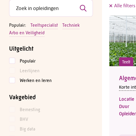
Alle filter
Populair:
Teeltspecialist
Techniek
Arbo en Veiligheid
Uitgelicht
Populair
Teelt
Leerlijnen
Algem
Werken en leren
Korte in
Vakgebied
Locatie
Duur
Bemesting
Opleider
BHV
Big data