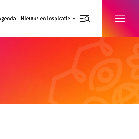
Blogs
Subsidies
Agenda
Nieuws en inspiratie
Nieuwsbrief