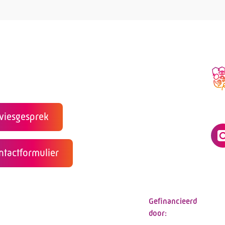
viesgesprek
ntactformulier
Telefoon:
088 - 3
E-mail:
info@ka
Gefinancieerd
door: