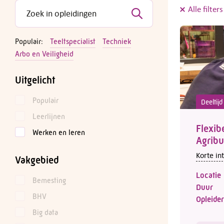
Alle filter
Populair:
Teeltspecialist
Techniek
Arbo en Veiligheid
Uitgelicht
Populair
Deeltij
Leerlijnen
Flexib
Werken en leren
Agribu
Korte in
Vakgebied
Locatie
Bemesting
Duur
BHV
Opleider
Big data