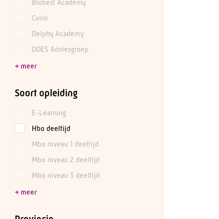
Biobest Academy
Curio
Delphy Academy
DOES Adviesgroep
Soort opleiding
E-Learning
Hbo deeltijd
Mbo niveau 1 deeltijd
Mbo niveau 2 deeltijd
Mbo niveau 3 deeltijd