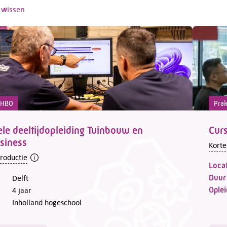
s wissen
d HBO
Prak
ele deeltijdopleiding Tuinbouw en
Curs
siness
Korte
troductie
Locat
Duur
Delft
Oplei
4 jaar
Inholland hogeschool