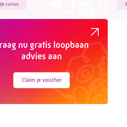
ijk cursus
raag nu gratis loopbaan
advies aan
Claim je voucher