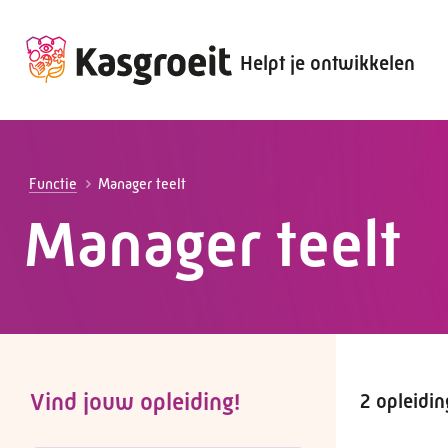
Helpt je ontwikkelen
Alles voor de werkgever
Alles voor de werknemer
Functie
Manager teelt
Manager teelt
Vind jouw opleiding!
2 opleidi