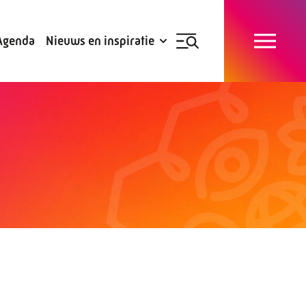
Blogs
Subsidies
Agenda
Nieuws en inspiratie
Nieuwsbrief