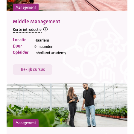
Management
Middle Management
Korte introductie
Telefoon:
088 - 329 20 70
Locatie
Haarlem
E-mail:
info@kasgroeit.nl
Duur
9 maanden
Opleider
Inholland academy
Adviesgesprek
Bekijk cursus
Contactformulier
Management