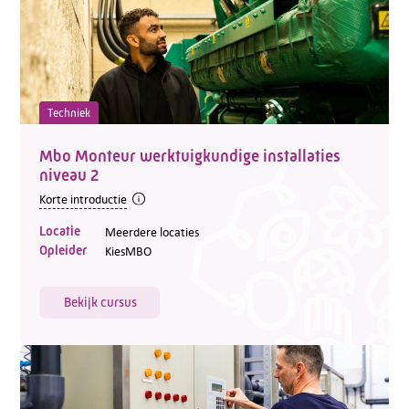
Techniek
Mbo Monteur werktuigkundige installaties
niveau 2
Korte introductie
Locatie
Meerdere locaties
Opleider
KiesMBO
Bekijk cursus