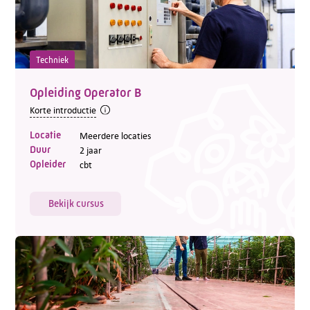
Techniek
Opleiding Operator B
Korte introductie
Locatie
Meerdere locaties
Duur
2 jaar
Opleider
cbt
Bekijk cursus