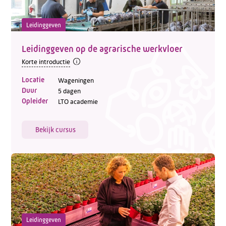
Leidinggeven
Leidinggeven op de agrarische werkvloer
Korte introductie
Locatie
Wageningen
Duur
5 dagen
Opleider
LTO academie
Bekijk cursus
Leidinggeven