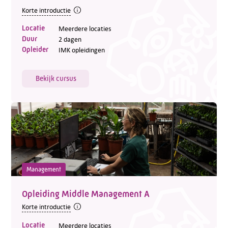
Korte introductie
Locatie
Meerdere locaties
Duur
2 dagen
Opleider
IMK opleidingen
Bekijk cursus
Management
Opleiding Middle Management A
Korte introductie
Locatie
Meerdere locaties