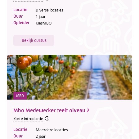
Locatie
Diverse locaties
Duur
1 jaar
Opleider
KiesMBO
Bekijk cursus
MBO
Mbo Medewerker teelt niveau 2
Korte introductie
Locatie
Meerdere locaties
Duur
2 jaar