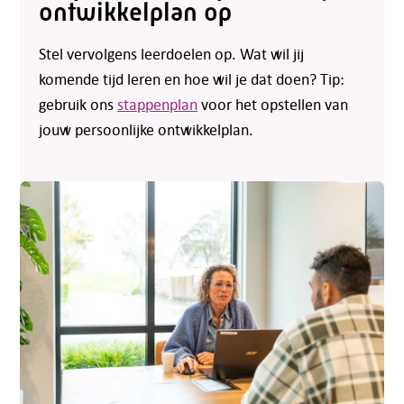
ontwikkelplan op
Stel vervolgens leerdoelen op. Wat wil jij
komende tijd leren en hoe wil je dat doen? Tip:
gebruik ons
stappenplan
voor het opstellen van
Telefoon:
088 - 329 20 70
jouw persoonlijke ontwikkelplan.
E-mail:
info@kasgroeit.nl
Adviesgesprek
Contactformulier