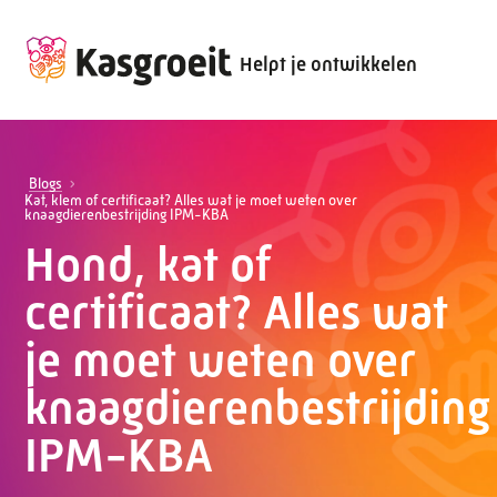
Helpt je ontwikkelen
Blogs
Kat, klem of certificaat? Alles wat je moet weten over
knaagdierenbestrijding IPM-KBA
Hond, kat of
certificaat? Alles wat
je moet weten over
knaagdierenbestrijding
IPM-KBA