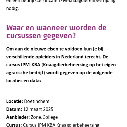
en een bedrijfscertificaat IPM-knaagdierenbestrijding
nodig.
Telefoon:
088 - 329 20 70
Waar en wanneer worden de
E-mail:
info@kasgroeit.nl
cursussen gegeven?
Om aan de nieuwe eisen te voldoen kun je bij
Adviesgesprek
verschillende opleiders in Nederland terecht. De
cursus IPM-KBA (Knaagdierbeheersing op het eigen
Contactformulier
agrarische bedrijf) wordt gegeven op de volgende
locaties en data:
Locatie:
Doetinchem
Datum:
12 maart 2025
Aanbieder:
Zone.College
Cursus:
Cursus IPM KBA Knaagdierbeheersing