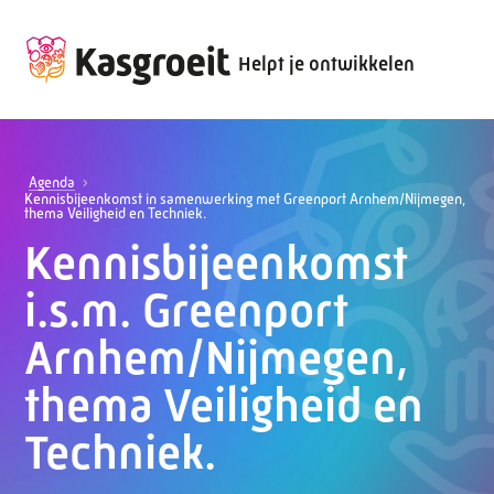
Helpt je ontwikkelen
Agenda
Kennisbijeenkomst in samenwerking met Greenport Arnhem/Nijmegen,
thema Veiligheid en Techniek.
Kennisbijeenkomst
i.s.m. Greenport
Arnhem/Nijmegen,
thema Veiligheid en
Techniek.