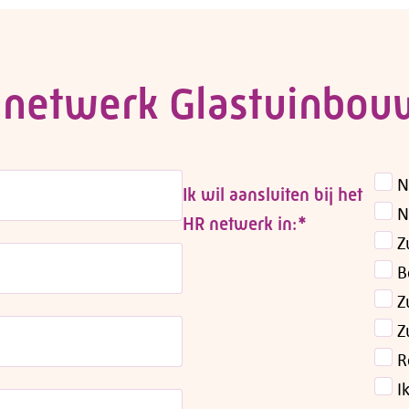
netwerk Glastuinbou
N
Ik wil aansluiten bij het
N
HR netwerk in:
*
Z
B
Z
Z
R
I