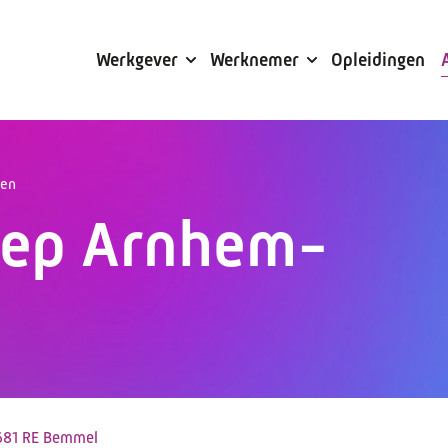
Subsidies
Werkgever
Werknemer
Opleidingen
gen
oep Arnhem-
681 RE Bemmel