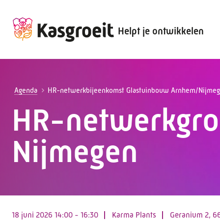
Helpt je ontwikkelen
Alles voor de werkgever
Alles voor de werknemer
Agenda
HR-netwerkbijeenkomst Glastuinbouw Arnhem/Nijme
HR-netwerkgr
Nijmegen
18 juni 2026 14:00 - 16:30
Karma Plants
Geranium 2, 6