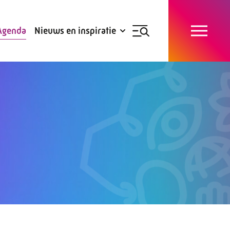
Blogs
Subsidies
Agenda
Nieuws en inspiratie
Nieuwsbrief