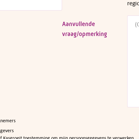
regi
Aanvullende
vraag/opmerking
rknemers
kgevers
ef Kasgroeit toestemming om mijn persoonsgegevens te verwerken.