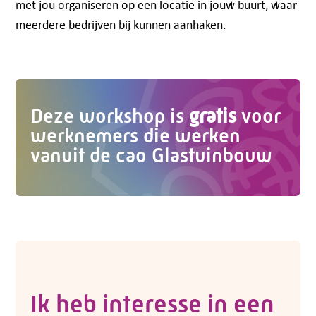
met jou organiseren op een locatie in jouw buurt, waar
meerdere bedrijven bij kunnen aanhaken.
Deze workshop is
gratis
voor
werknemers die werken
Telefoon:
088 - 329 20 70
vanuit de cao Glastuinbouw
E-mail:
info@kasgroeit.nl
Adviesgesprek
Contactformulier
Ik heb interesse in een