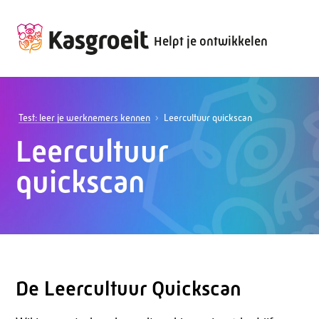
Helpt je ontwikkelen
Test: leer je werknemers kennen
Leercultuur quickscan
Leercultuur
quickscan
De Leercultuur Quickscan