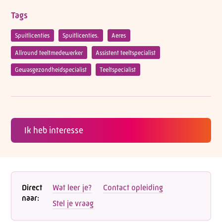
Tags
Spuitlicenties
Spuitlicenties.
Aeres
Allround teeltmedewerker
Assistent teeltspecialist
Gewasgezondheidspecialist
Teeltspecialist
Ik heb interesse
Direct
Wat leer je?
Contact opleiding
naar:
Stel je vraag