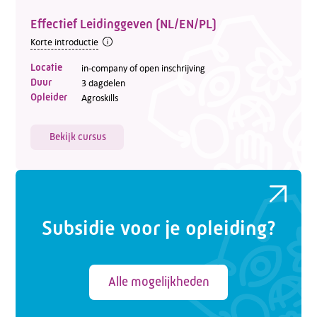
Telefoon:
088 - 329 20 70
Effectief Leidinggeven (NL/EN/PL)
E-mail:
info@kasgroeit.nl
Korte introductie
Locatie
in-company of open inschrijving
Adviesgesprek
Duur
3 dagdelen
Opleider
Agroskills
Contactformulier
Bekijk cursus
Subsidie voor je opleiding?
Alle mogelijkheden