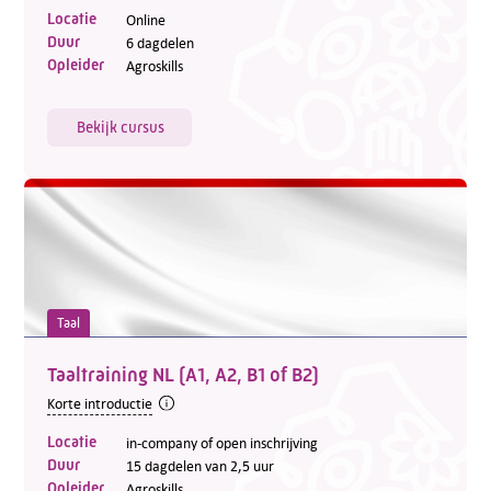
Locatie
Online
Duur
6 dagdelen
Opleider
Agroskills
Bekijk cursus
Taal
Taaltraining NL (A1, A2, B1 of B2)
Korte introductie
Locatie
in-company of open inschrijving
Duur
15 dagdelen van 2,5 uur
Opleider
Agroskills