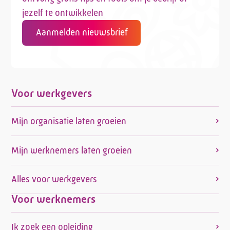
jezelf te ontwikkelen
Aanmelden nieuwsbrief
Telefoon:
088 - 329 20 70
E-mail:
info@kasgroeit.nl
Voor werkgevers
Adviesgesprek
Mijn organisatie laten groeien
Contactformulier
Mijn werknemers laten groeien
Alles voor werkgevers
Voor werknemers
Ik zoek een opleiding