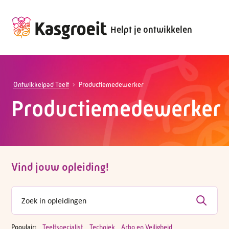
Helpt je ontwikkelen
Ontwikkelpad Teelt
Productiemedewerker
Productiemedewerker
Vind jouw opleiding!
Populair:
Teeltspecialist
Techniek
Arbo en Veiligheid