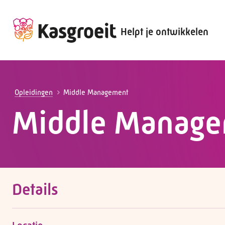
Helpt je ontwikkelen
Alles voor de werkgever
Alles voor de werknemer
Opleidingen
Middle Management
Middle Manag
Details