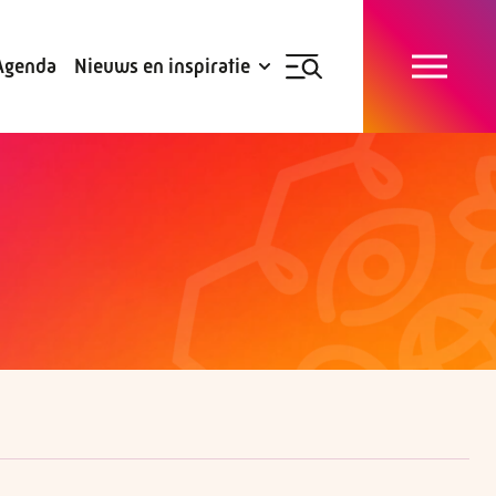
Blogs
Subsidies
Agenda
Nieuws en inspiratie
Nieuwsbrief