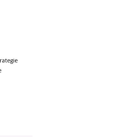
rategie
e