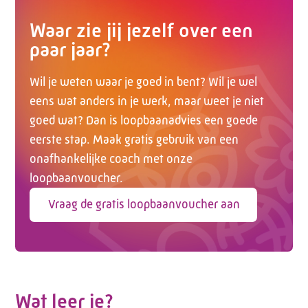
Waar zie jij jezelf over een
paar jaar?
Wil je weten waar je goed in bent? Wil je wel
eens wat anders in je werk, maar weet je niet
goed wat? Dan is loopbaanadvies een goede
eerste stap. Maak gratis gebruik van een
onafhankelijke coach met onze
loopbaanvoucher.
Vraag de gratis loopbaanvoucher aan
Wat leer je?