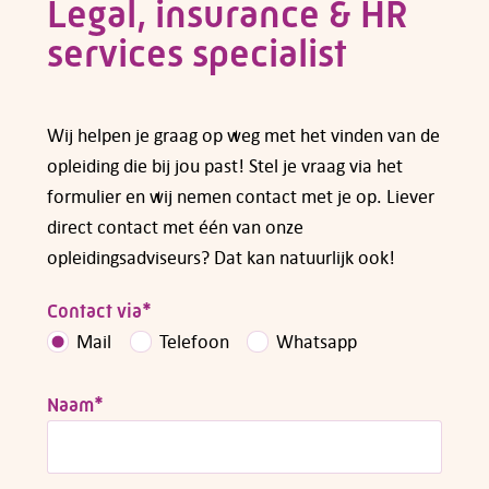
Legal, insurance & HR
Heb je vragen over subsidiemogelijkheden,
neem dan
contact
met ons op.
services specialist
Wij helpen je graag op weg met het vinden van de
opleiding die bij jou past! Stel je vraag via het
formulier en wij nemen contact met je op. Liever
direct contact met één van onze
opleidingsadviseurs? Dat kan natuurlijk ook!
Contact via
*
Mail
Telefoon
Whatsapp
Naam
*