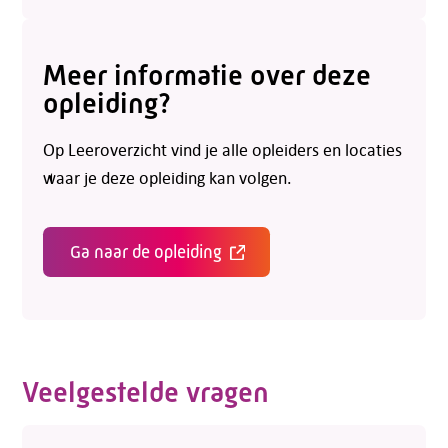
Meer informatie over deze
opleiding?
Op Leeroverzicht vind je alle opleiders en locaties
Telefoon:
088 - 329 20 70
waar je deze opleiding kan volgen.
E-mail:
info@kasgroeit.nl
Ga naar de opleiding
Adviesgesprek
Contactformulier
Veelgestelde vragen