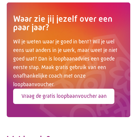
Waar zie jij jezelf over een
paar jaar?
Wil je weten waar je goed in bent? Wil je wel
eens wat anders in je werk, maar weet je niet
goed wat? Dan is loopbaanadvies een goede
eerste stap. Maak gratis gebruik van een
onafhankelijke coach met onze
loopbaanvoucher.
Vraag de gratis loopbaanvoucher aan