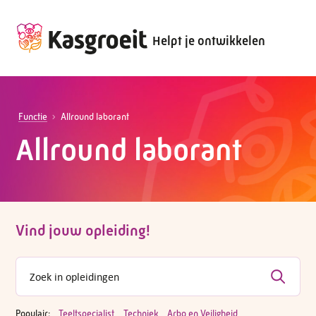
Helpt je ontwikkelen
Functie
Allround laborant
Allround laborant
Vind jouw opleiding!
Populair:
Teeltspecialist
Techniek
Arbo en Veiligheid