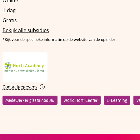
Online
1 dag
Gratis
Bekijk alle subsidies
*Kijk voor de specifieke informatie op de website van de opleider
Contactgegevens
Medewerker glastuinbouw
World Horti Center
E-Learning
V