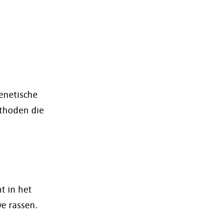
enetische
ethoden die
t in het
we rassen.