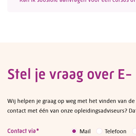
Wil je zelf een opleiding volgen of ben je op
cursussen en opleidingen kun je subsidie aan
de regelingen die op dit moment gelden vind
cursussen
.
Heb je vragen over subsidiemogelijkheden, 
Stel je vraag over
E- 
Wij helpen je graag op weg met het vinden van de op
contact met één van onze opleidingsadviseurs? Dat
Contact via
*
Mail
Telefoon