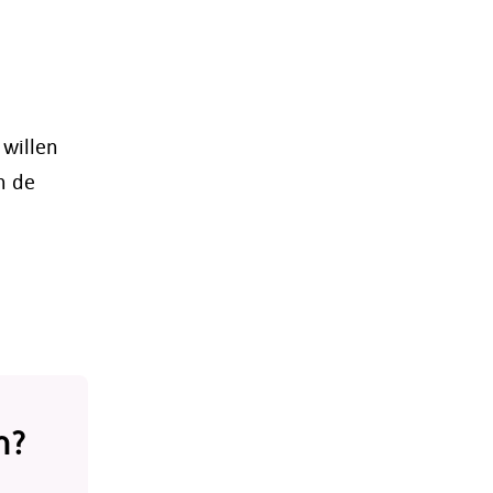
 willen
n de
n?