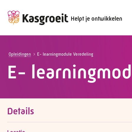
Helpt je ontwikkelen
Alles voor de werkgever
Alles voor de werknemer
Opleidingen
E- learningmodule Veredeling
E- learningmod
Details