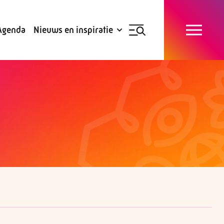
Blogs
Subsidies
Agenda
Nieuws en inspiratie
Nieuwsbrief