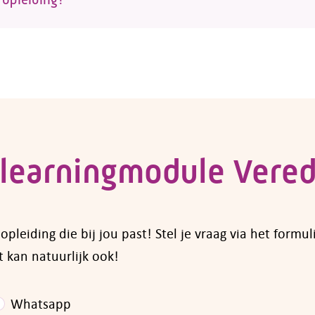
 zoek naar een opleiding voor een werknemer? Voor ve
vragen bij fonds Colland Arbeidsmarkt. Een overzicht 
 je op de pagina van
subsidies voor opleidingen en
neem dan
contact
met ons op.
learningmodule Vered
leiding die bij jou past! Stel je vraag via het formul
 kan natuurlijk ook!
Whatsapp