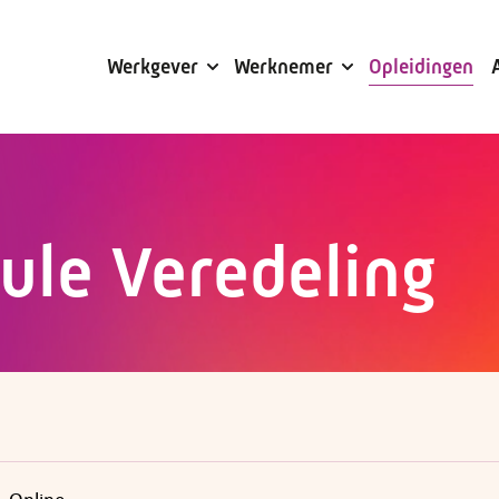
Subsidies
Werkgever
Werknemer
Opleidingen
ule Veredeling