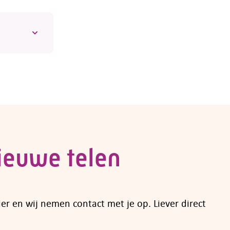
n
el
van
ieuwe telen
ier en wij nemen contact met je op. Liever direct