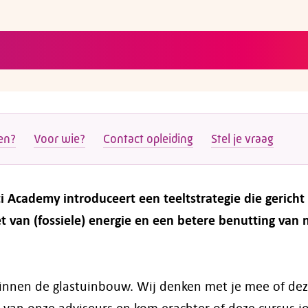
en?
Voor wie?
Contact opleiding
Stel je vraag
Academy introduceert een teeltstrategie die gericht 
t van (fossiele) energie en een betere benutting van n
 binnen de glastuinbouw. Wij denken met je mee of de
 van onze adviseurs en kom erachter of deze cursus j