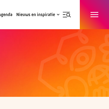
Blogs
Subsidies
Agenda
Nieuws en inspiratie
Nieuwsbrief