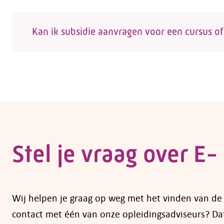
De inschrijving voor een opleiding of cursus g
link naar de website van de opleider waar je j
Kan ik subsidie aanvragen voor een cursus of
Wil je zelf een opleiding volgen of ben je op
cursussen en opleidingen kun je subsidie aan
de regelingen die op dit moment gelden vind
cursussen
.
Heb je vragen over subsidiemogelijkheden, 
Stel je vraag over
E- 
Wij helpen je graag op weg met het vinden van de op
contact met één van onze opleidingsadviseurs? Dat