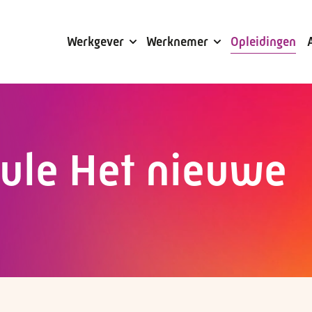
Subsidies
Werkgever
Werknemer
Opleidingen
ule Het nieuwe