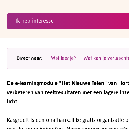
Ik heb interesse
Direct naar:
Wat leer je?
Wat kan je verwacht
De e-learningmodule "Het Nieuwe Telen" van Horti 
verbeteren van teeltresultaten met een lagere inze
licht.
Kasgroeit is een onafhankelijke gratis organisatie
past bij jouw behoeftes. Neem contact op met één