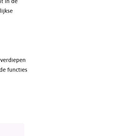
t in de
ijkse
 verdiepen
de functies