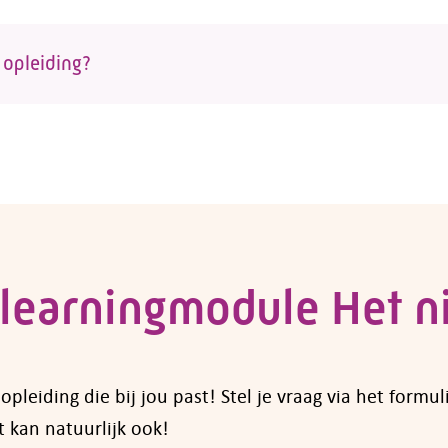
aat via de opleider. Op de
opleidingspagina
vind je ee
e kunt inschrijven.
 opleiding?
 zoek naar een opleiding voor een werknemer? Voor ve
vragen bij fonds Colland Arbeidsmarkt. Een overzicht 
 je op de pagina van
subsidies voor opleidingen en
neem dan
contact
met ons op.
learningmodule Het n
leiding die bij jou past! Stel je vraag via het formul
 kan natuurlijk ook!