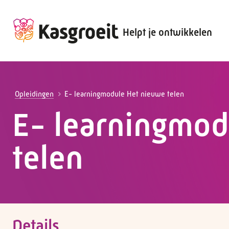
Helpt je ontwikkelen
Alles voor de werkgever
Alles voor de werknemer
Opleidingen
E- learningmodule Het nieuwe telen
E- learningmod
telen
Details