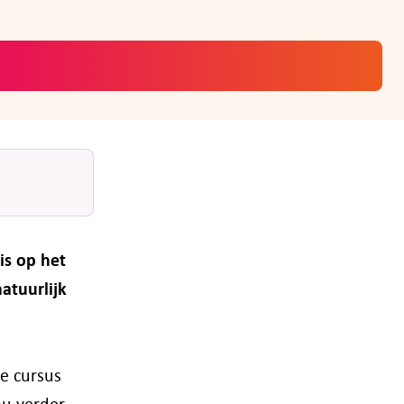
is op het
atuurlijk
ze cursus
ou verder