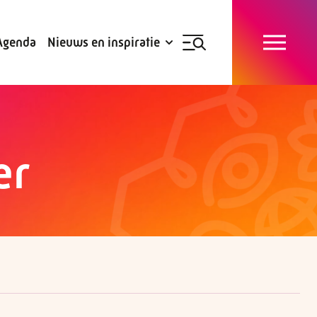
Blogs
Subsidies
Agenda
Nieuws en inspiratie
Nieuwsbrief
er