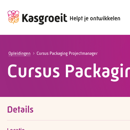
Helpt je ontwikkelen
Alles voor de werkgever
Alles voor de werknemer
Opleidingen
Cursus Packaging Projectmanager
Cursus Packagi
Details