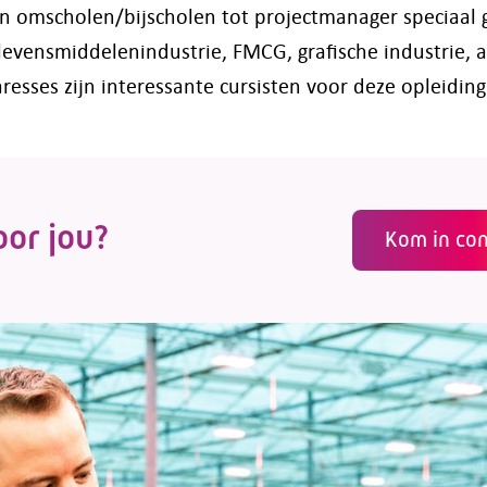
en omscholen/bijscholen tot projectmanager speciaal 
evensmiddelenindustrie, FMCG, grafische industrie,
resses zijn interessante cursisten voor deze opleiding
oor jou?
Kom in con