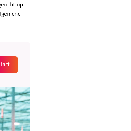
gericht op
 algemene
.
tact