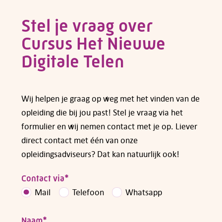
van
subsidies voor opleidingen en cursussen
.
Stel je vraag over
Cursus Het Nieuwe
Heb je vragen over subsidiemogelijkheden,
neem dan
contact
met ons op.
Digitale Telen
Wij helpen je graag op weg met het vinden van de
opleiding die bij jou past! Stel je vraag via het
formulier en wij nemen contact met je op. Liever
direct contact met één van onze
opleidingsadviseurs? Dat kan natuurlijk ook!
Contact via
*
Mail
Telefoon
Whatsapp
Naam
*