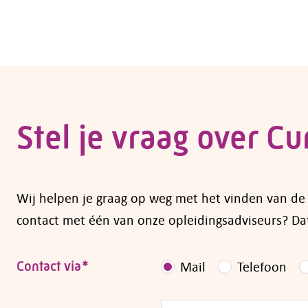
Wil je zelf een opleiding volgen of ben je op
cursussen en opleidingen kun je subsidie aan
de regelingen die op dit moment gelden vind
cursussen
.
Heb je vragen over subsidiemogelijkheden, 
Stel je vraag over
Cur
Wij helpen je graag op weg met het vinden van de op
contact met één van onze opleidingsadviseurs? Dat
Contact via
*
Mail
Telefoon