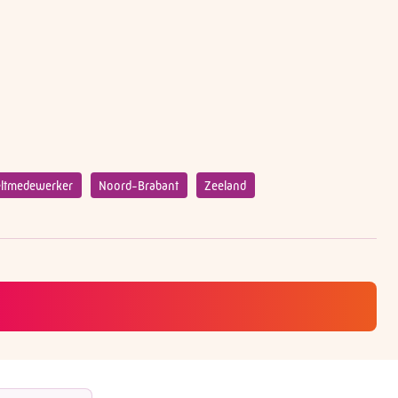
eltmedewerker
Noord-Brabant
Zeeland