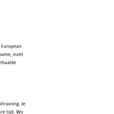
n European
name, inzet
behaalde
training. Je
e tijd. Wij