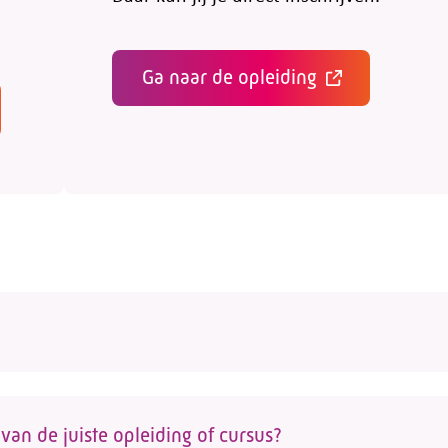
Ga naar de opleiding
erknemers en werkgevers wel de juiste opleiding te
zicht van opleidingen voor de glastuinbouwsector die
van de juiste opleiding of cursus?
Kijk voor een
actueel overzicht op de opleidingspagin