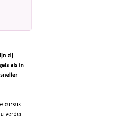
n zij
els als in
sneller
ze cursus
ou verder