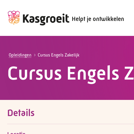
Helpt je ontwikkelen
Alles voor de werkgever
Alles voor de werknemer
Opleidingen
Cursus Engels Zakelijk
Cursus Engels Z
Details