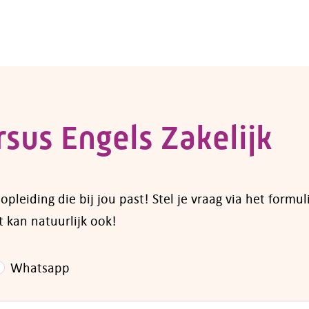
 zoek naar een opleiding voor een werknemer? Voor ve
vragen bij fonds Colland Arbeidsmarkt. Een overzicht 
 je op de pagina van
subsidies voor opleidingen en
neem dan
contact
met ons op.
sus Engels Zakelijk
leiding die bij jou past! Stel je vraag via het formul
 kan natuurlijk ook!
Whatsapp