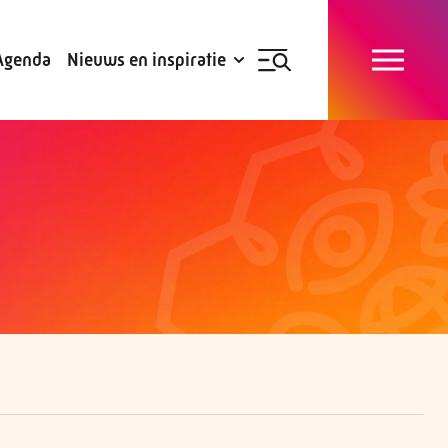
Blogs
Subsidies
Agenda
Nieuws en inspiratie
Nieuwsbrief