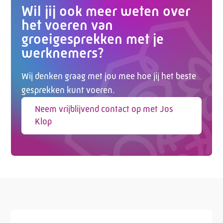
Wil jij ook meer weten over
het voeren van
groeigesprekken met je
werknemers?
Wij denken graag met jou mee hoe jij het beste
Telefoon:
088 - 329 20 70
gesprekken kunt voeren.
E-mail:
info@kasgroeit.nl
Neem vrijblijvend contact op met Jos
Klop
Adviesgesprek
Contactformulier