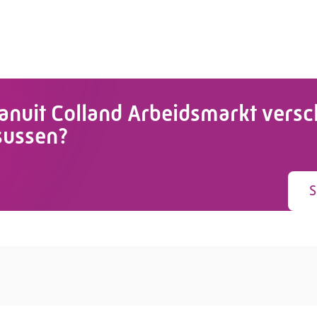
vanuit Colland Arbeidsmarkt versc
rsussen?
S