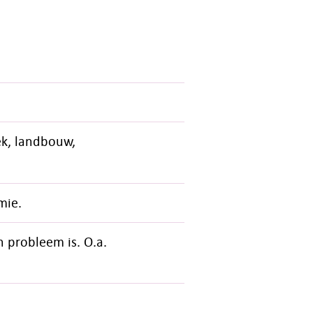
ek, landbouw,
mie.
 probleem is. O.a.