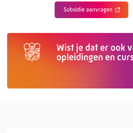
Subsidie aanvragen
Wist je dat er ook 
opleidingen en cu