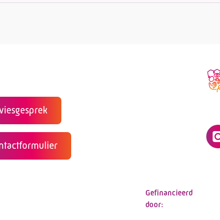
viesgesprek
ntactformulier
Gefinancieerd
door: