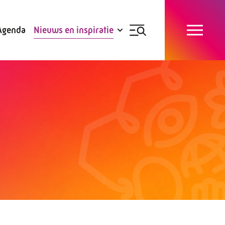
Blogs
Subsidies
Agenda
Nieuws en inspiratie
Nieuwsbrief