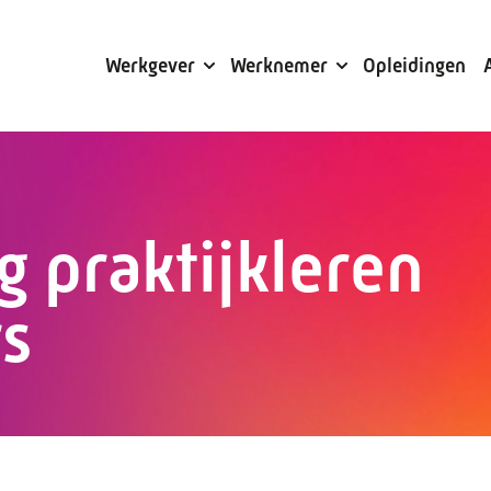
Subsidies
Werkgever
Werknemer
Opleidingen
g praktijkleren
s