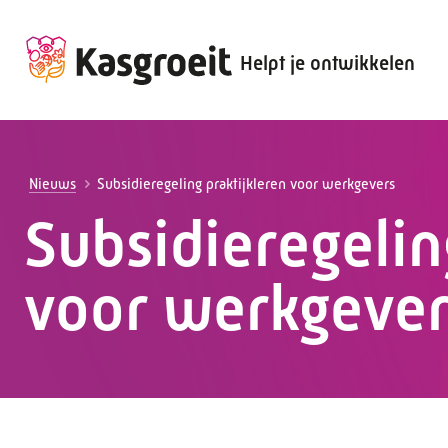
Helpt je ontwikkelen
Alles voor de werkgever
Alles voor de werknemer
Nieuws
Subsidieregeling praktijkleren voor werkgevers
Subsidieregelin
voor werkgever