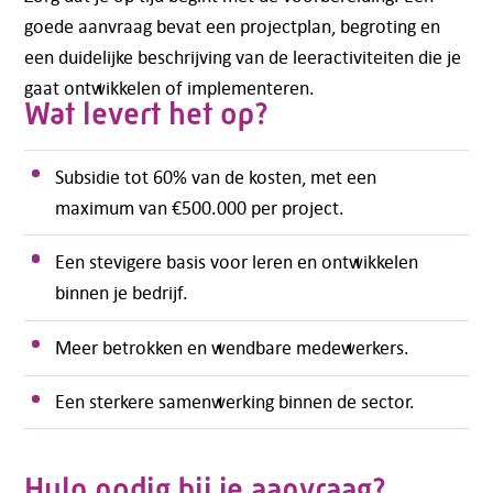
goede aanvraag bevat een projectplan, begroting en
E-mail:
info@kasgroeit.nl
een duidelijke beschrijving van de leeractiviteiten die je
gaat ontwikkelen of implementeren.
Wat levert het op?
Adviesgesprek
Subsidie tot 60% van de kosten, met een
Contactformulier
maximum van €500.000 per project.
Een stevigere basis voor leren en ontwikkelen
binnen je bedrijf.
Meer betrokken en wendbare medewerkers.
Een sterkere samenwerking binnen de sector.
Hulp nodig bij je aanvraag?