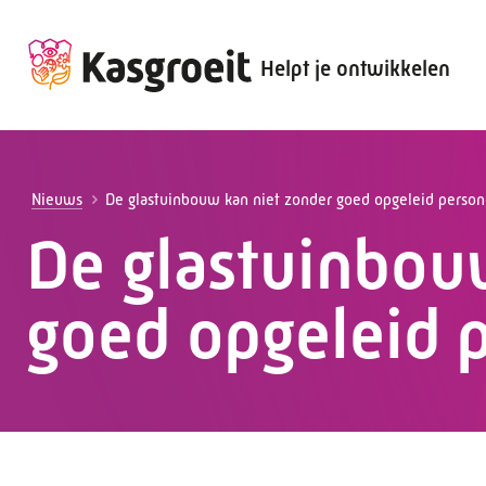
Helpt je ontwikkelen
Alles voor de werkgever
Alles voor de werknemer
Nieuws
De glastuinbouw kan niet zonder goed opgeleid person
De glastuinbou
goed opgeleid 