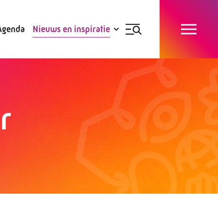
Blogs
Subsidies
Agenda
Nieuws en inspiratie
Nieuwsbrief
r