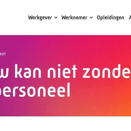
Subsidies
Werkgever
Werknemer
Opleidingen
eel
w kan niet zonde
personeel