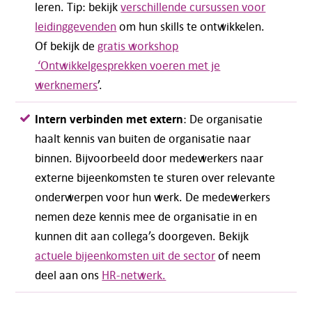
leren. Tip: bekijk
verschillende cursussen voor
leidinggevenden
om hun skills te ontwikkelen.
Of bekijk de
gratis workshop
‘Ontwikkelgesprekken voeren met je
werknemers
’.
Intern verbinden met extern
: De organisatie
haalt kennis van buiten de organisatie naar
binnen. Bijvoorbeeld door medewerkers naar
externe bijeenkomsten te sturen over relevante
Telefoon:
088 - 329 20 70
onderwerpen voor hun werk. De medewerkers
E-mail:
info@kasgroeit.nl
nemen deze kennis mee de organisatie in en
kunnen dit aan collega’s doorgeven. Bekijk
Adviesgesprek
actuele bijeenkomsten uit de sector
of neem
deel aan ons
HR-netwerk.
Contactformulier