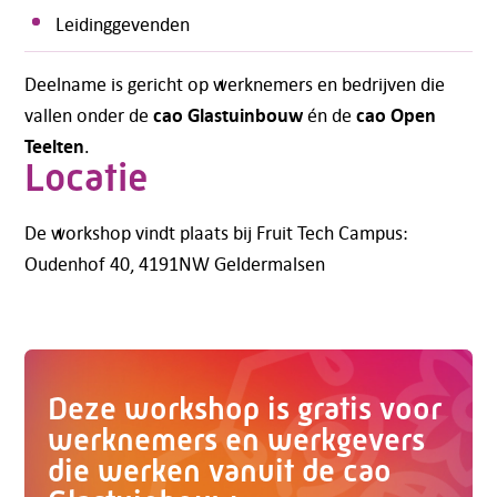
Leidinggevenden
Telefoon:
088 - 329 20 70
E-mail:
info@kasgroeit.nl
Deelname is gericht op werknemers en bedrijven die
cao Glastuinbouw
cao Open
vallen onder de
én de
Teelten
Adviesgesprek
.
Locatie
Contactformulier
De workshop vindt plaats bij Fruit Tech Campus:
Oudenhof 40, 4191NW Geldermalsen
Deze workshop is gratis voor
werknemers en werkgevers
die werken vanuit de cao