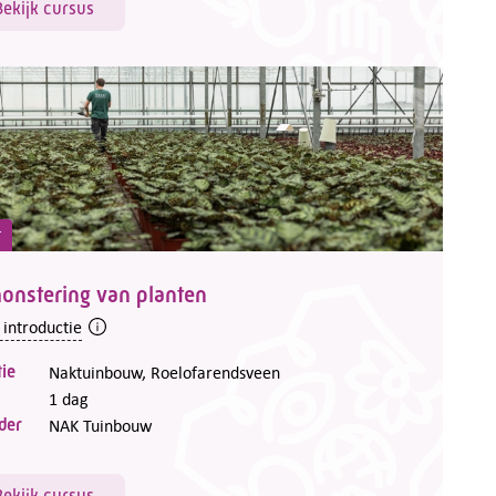
Bekijk cursus
t
onstering van planten
 introductie
ie
Naktuinbouw, Roelofarendsveen
1 dag
der
NAK Tuinbouw
Bekijk cursus