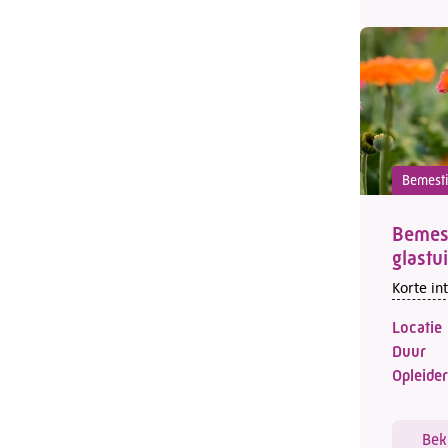
Bemest
Bemest
glast
Korte in
Locatie
Duur
Opleider
Bek