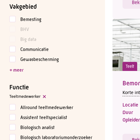
Bek
Vakgebied
Bemesting
BHV
Big data
Communicatie
Gewasbescherming
Teelt
Bemon
Functie
Korte in
Teeltmedewerker
Locatie
Allround teeltmedewerker
Duur
Assistent teeltspecialist
Opleider
Biologisch analist
Biologisch laboratoriumonderzoeker
Bek