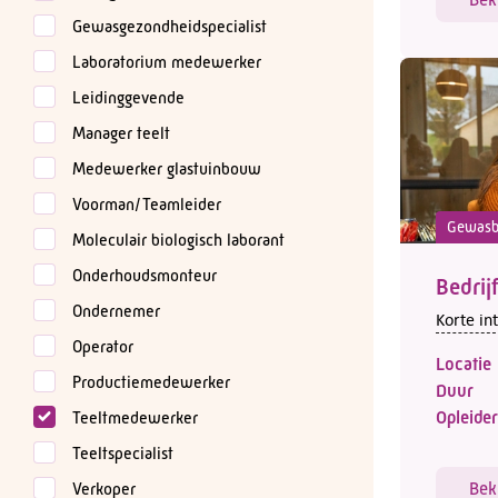
Gewasgezondheidspecialist
Laboratorium medewerker
Leidinggevende
Manager teelt
Medewerker glastuinbouw
Voorman/Teamleider
Gewasb
Moleculair biologisch laborant
Onderhoudsmonteur
Bedrij
Ondernemer
Korte in
Operator
Locatie
Productiemedewerker
Duur
Opleider
Teeltmedewerker
Teeltspecialist
Bek
Verkoper