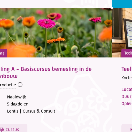
ing
Teel
ing A - Basiscursus bemesting in de
Teel
uinbouw
Korte
troductie
Locat
Duur
Naaldwijk
Oplei
5 dagdelen
Lentiz | Cursus & Consult
ijk cursus