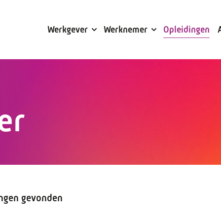
Subsidies
Werkgever
Werknemer
Opleidingen
er
ingen gevonden