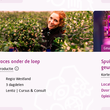
Gew
roces onder de loep
Spui
gew
troductie
Korte
Regio Westland
Locat
3 dagdelen
Duur
Lentiz | Cursus & Consult
Oplei