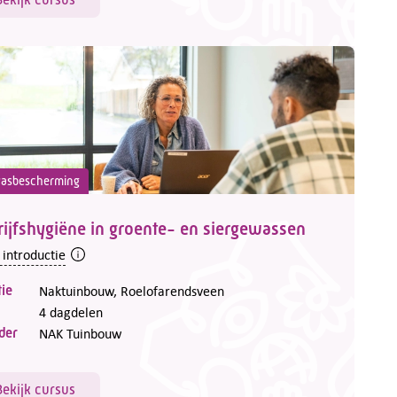
asbescherming
ijfshygiëne in groente- en siergewassen
 introductie
ie
Naktuinbouw, Roelofarendsveen
4 dagdelen
der
NAK Tuinbouw
Bekijk cursus