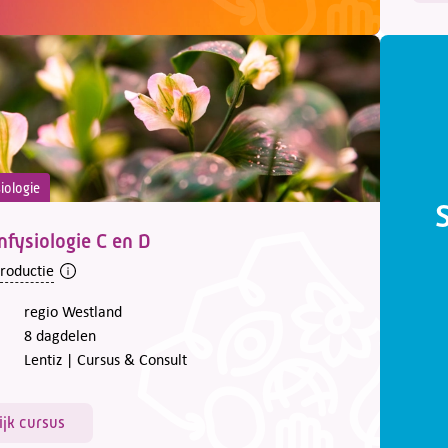
iologie
nfysiologie C en D
troductie
regio Westland
8 dagdelen
Lentiz | Cursus & Consult
ijk cursus