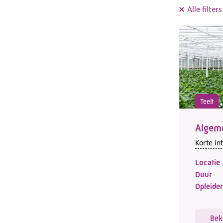
Alle filter
Teelt
Algem
Korte in
Locatie
Duur
Opleider
Bek