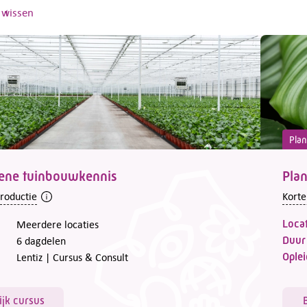
s wissen
Plan
ene tuinbouwkennis
Plan
troductie
Korte
Locat
Meerdere locaties
Duur
6 dagdelen
Oplei
Lentiz | Cursus & Consult
ijk cursus