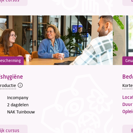
escherming
Gew
fshygiëne
Bedr
troductie
Korte
Locat
Incompany
Duur
2 dagdelen
Oplei
NAK Tuinbouw
ijk cursus