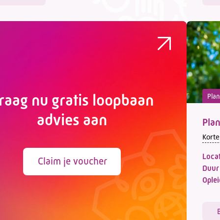
raag nu gratis loopbaan
Plan
advies aan
Plan
Korte
Locat
Claim je voucher
Duur
Oplei