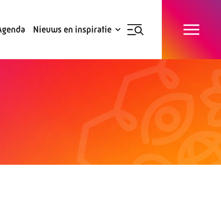
Blogs
Subsidies
Agenda
Nieuws en inspiratie
Nieuwsbrief