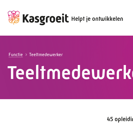
Helpt je ontwikkelen
Alles voor de werkgever
Alles voor de werknemer
Functie
Teeltmedewerker
Teeltmedewerk
45 opleid